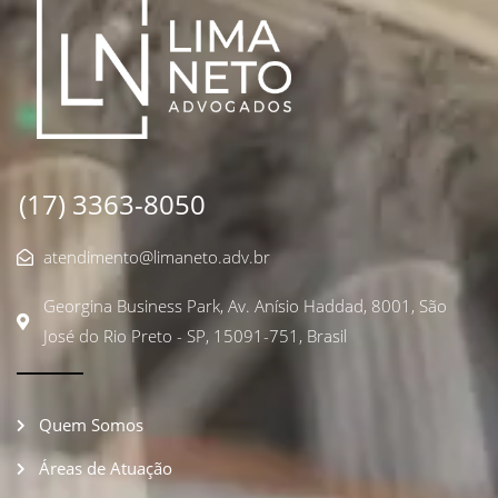
(17) 3363-8050
atendimento@limaneto.adv.br
Georgina Business Park, Av. Anísio Haddad, 8001, São
José do Rio Preto - SP, 15091-751, Brasil
Quem Somos
Áreas de Atuação