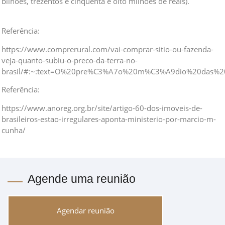
bilhões, trezentos e cinquenta e oito milhões de reais).
Referência:
https://www.comprerural.com/vai-comprar-sitio-ou-fazenda-
veja-quanto-subiu-o-preco-da-terra-no-
brasil/#:~:text=O%20pre%C3%A7o%20m%C3%A9dio%20das%20
Referência:
https://www.anoreg.org.br/site/artigo-60-dos-imoveis-de-
brasileiros-estao-irregulares-aponta-ministerio-por-marcio-m-
cunha/
Agende uma reunião
Agendar reunião