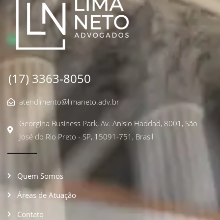
(17) 3363-8050
atendimento@limaneto.adv.br
Georgina Business Park, Av. Anísio Haddad, 8001, São
José do Rio Preto - SP, 15091-751, Brasil
Quem Somos
Áreas de Atuação
Contato