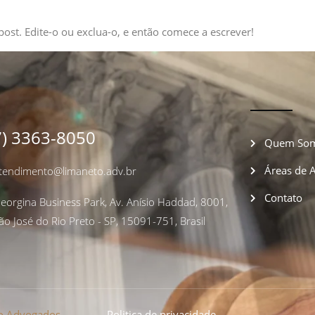
ost. Edite-o ou exclua-o, e então comece a escrever!
7) 3363-8050
Quem So
Áreas de 
tendimento@limaneto.adv.br
Contato
eorgina Business Park, Av. Anísio Haddad, 8001,
ão José do Rio Preto - SP, 15091-751, Brasil
o Advogados
Politica de privacidade