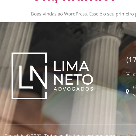
Boas-vindas ao WordPress. Esse é o seu primeiro p
(1
a
G
S
Copyright © 2023. Todos os direitos reservados para
Lima Net